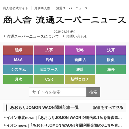
商人舎公式サイト
月刊商人舎
流通スーパーニュース
2026.08.07 (Fri)
流通スーパーニュースについて
お問い合わせ
組織
人事
戦略
決算
M&A
店舗
新商品
販促
システム
Eコマース
統計
海外
月次
CSR
新型コロナ
あおもりJOMON WAON関連記事一覧
記事をすべて見る
イオン東北news｜｢あおもりJOMON WAON｣利用額0.1％を青森県に寄付
イオンnews｜｢あおもりJOMON WAON｣年間利用金額の0.1％を青森県に贈呈