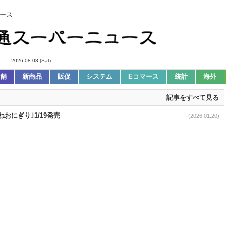
ース
2026.08.08 (Sat)
舗
新商品
販促
システム
Eコマース
統計
海外
記事をすべて見る
おにぎり｣1/19発売
(2026.01.20)