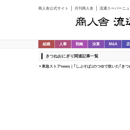
商人舎公式サイト
月刊商人舎
流通スーパーニュ
組織
人事
戦略
決算
M&A
店
きつねおにぎり関連記事一覧
東急ストアnews｜｢しぶそば｣のつゆで炊いた｢きつね