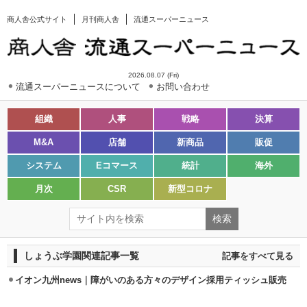
商人舎公式サイト
月刊商人舎
流通スーパーニュース
2026.08.07 (Fri)
流通スーパーニュースについて
お問い合わせ
組織
人事
戦略
決算
M&A
店舗
新商品
販促
システム
Eコマース
統計
海外
月次
CSR
新型コロナ
しょうぶ学園関連記事一覧
記事をすべて見る
イオン九州news｜障がいのある方々のデザイン採用ティッシュ販売