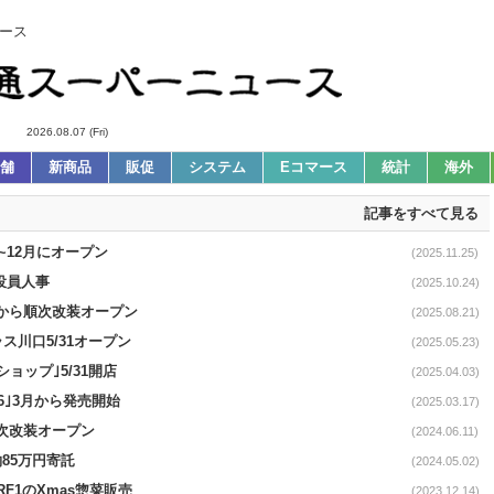
ース
2026.08.07 (Fri)
舗
新商品
販促
システム
Eコマース
統計
海外
記事をすべて見る
1~12月にオープン
(2025.11.25)
役員人事
(2025.10.24)
17から順次改装オープン
(2025.08.21)
ス川口5/31オープン
(2025.05.23)
ョップ｣5/31開店
(2025.04.03)
6｣3月から発売開始
(2025.03.17)
順次改装オープン
(2024.06.11)
85万円寄託
(2024.05.02)
F1のXmas惣菜販売
(2023.12.14)