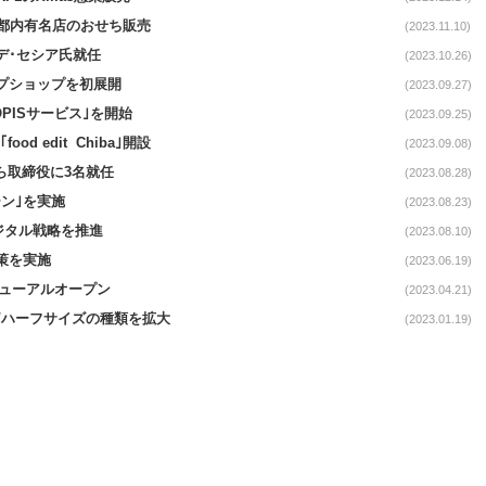
で都内有名店のおせち販売
(2023.11.10)
デ･セシア氏就任
(2023.10.26)
ップショップを初展開
(2023.09.27)
PISサービス｣を開始
(2023.09.25)
d edit Chiba｣開設
(2023.09.08)
から取締役に3名就任
(2023.08.28)
ーン｣を実施
(2023.08.23)
デジタル戦略を推進
(2023.08.10)
策を実施
(2023.06.19)
リニューアルオープン
(2023.04.21)
案/ハーフサイズの種類を拡大
(2023.01.19)