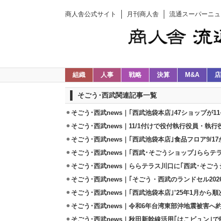
商人舎公式サイト
月刊商人舎
流通スーパーニュ
組織
人事
戦略
決算
M&A
店
そごう･西武関連記事一覧
そごう･西武news｜｢西武池袋本店｣47ショップが1
そごう･西武news｜11/1付けで役付執行役員・執行
そごう･西武news｜｢西武池袋本店｣食品フロア9/
そごう･西武news｜｢西武･そごうショップ｣ららテラ
そごう･西武news｜ららテラス川口に｢西武･そごうシ
そごう･西武news｜｢そごう・西武のランドセル202
そごう･西武news｜｢西武池袋本店｣’25年1月から
そごう･西武news｜令和6年台湾東部沖地震被害へ約
そごう･西武news｜秋田新幹線活用｢はこビュン｣でR