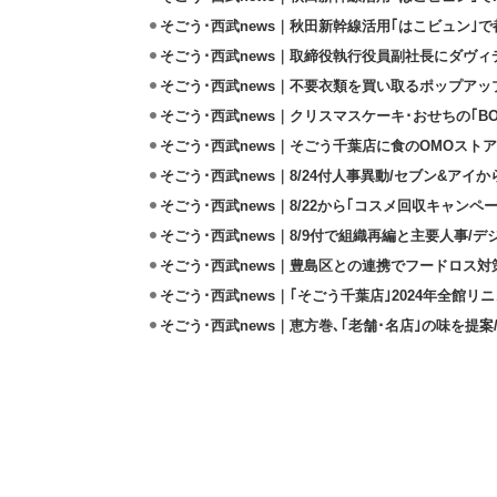
そごう･西武news｜秋田新幹線活用｢はこビュン｣
そごう･西武news｜取締役執行役員副社長にダヴィ
そごう･西武news｜不要衣類を買い取るポップア
そごう･西武news｜クリスマスケーキ･おせちの｢BO
そごう･西武news｜そごう千葉店に食のOMOストア｢foo
そごう･西武news｜8/24付人事異動/セブン&アイ
そごう･西武news｜8/22から｢コスメ回収キャンペ
そごう･西武news｜8/9付で組織再編と主要人事/
そごう･西武news｜豊島区との連携でフードロス対
そごう･西武news｜｢そごう千葉店｣2024年全館
そごう･西武news｜恵方巻､｢老舗･名店｣の味を提