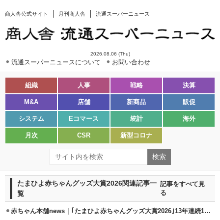
商人舎公式サイト
月刊商人舎
流通スーパーニュース
2026.08.06 (Thu)
流通スーパーニュースについて
お問い合わせ
組織
人事
戦略
決算
M&A
店舗
新商品
販促
システム
Eコマース
統計
海外
月次
CSR
新型コロナ
たまひよ赤ちゃんグッズ大賞2026関連記事一
記事をすべて見
覧
る
赤ちゃん本舗news｜｢たまひよ赤ちゃんグッズ大賞2026｣13年連続1位獲得