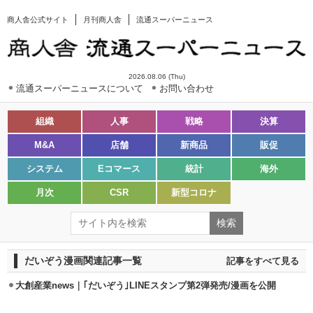
商人舎公式サイト
月刊商人舎
流通スーパーニュース
2026.08.06 (Thu)
流通スーパーニュースについて
お問い合わせ
組織
人事
戦略
決算
M&A
店舗
新商品
販促
システム
Eコマース
統計
海外
月次
CSR
新型コロナ
だいぞう漫画関連記事一覧
記事をすべて見る
大創産業news｜｢だいぞう｣LINEスタンプ第2弾発売/漫画を公開