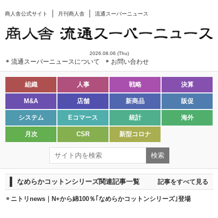
商人舎公式サイト
月刊商人舎
流通スーパーニュース
2026.08.06 (Thu)
流通スーパーニュースについて
お問い合わせ
組織
人事
戦略
決算
M&A
店舗
新商品
販促
システム
Eコマース
統計
海外
月次
CSR
新型コロナ
なめらかコットンシリーズ関連記事一覧
記事をすべて見る
ニトリnews｜N+から綿100％｢なめらかコットンシリーズ｣登場