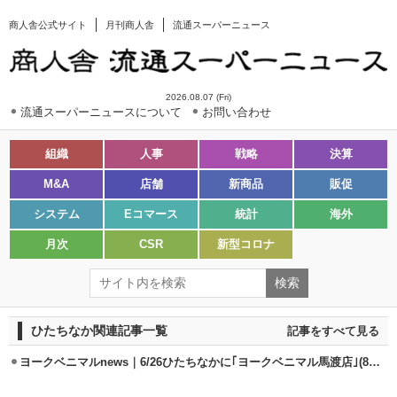
商人舎公式サイト
月刊商人舎
流通スーパーニュース
2026.08.07 (Fri)
流通スーパーニュースについて
お問い合わせ
組織
人事
戦略
決算
M&A
店舗
新商品
販促
システム
Eコマース
統計
海外
月次
CSR
新型コロナ
ひたちなか関連記事一覧
記事をすべて見る
ヨークベニマルnews｜6/26ひたちなかに｢ヨークベニマル馬渡店｣(890坪)