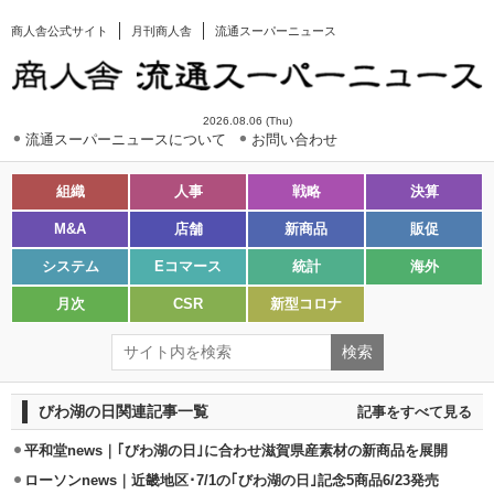
商人舎公式サイト
月刊商人舎
流通スーパーニュース
2026.08.06 (Thu)
流通スーパーニュースについて
お問い合わせ
組織
人事
戦略
決算
M&A
店舗
新商品
販促
システム
Eコマース
統計
海外
月次
CSR
新型コロナ
びわ湖の日関連記事一覧
記事をすべて見る
平和堂news｜｢びわ湖の日｣に合わせ滋賀県産素材の新商品を展開
ローソンnews｜近畿地区･7/1の｢びわ湖の日｣記念5商品6/23発売