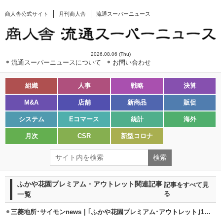
商人舎公式サイト
月刊商人舎
流通スーパーニュース
2026.08.06 (Thu)
流通スーパーニュースについて
お問い合わせ
組織
人事
戦略
決算
M&A
店舗
新商品
販促
システム
Eコマース
統計
海外
月次
CSR
新型コロナ
ふかや花園プレミアム・アウトレット関連記事
記事をすべて見
一覧
る
三菱地所･サイモンnews｜｢ふかや花園プレミアム･アウトレット｣10/20開業