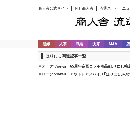
商人舎公式サイト
月刊商人舎
流通スーパーニュ
組織
人事
戦略
決算
M&A
店
ほりにし関連記事一覧
オークワnews｜65周年企画コラボ商品/ほりにし梅
ローソンnews｜アウトドアスパイス｢ほりにし｣のか