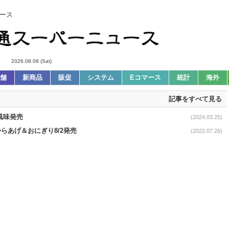
ース
2026.08.08 (Sat)
舗
新商品
販促
システム
Eコマース
統計
海外
記事をすべて見る
風味発売
(2024.03.25)
らあげ＆おにぎり8/2発売
(2022.07.26)