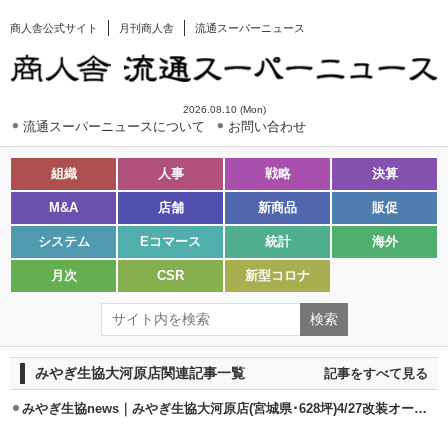
商人舎公式サイト
月刊商人舎
流通スーパーニュース
2026.08.10 (Mon)
流通スーパーニュースについて
お問い合わせ
組織
人事
戦略
決算
M&A
店舗
新商品
販促
システム
Eコマース
統計
海外
月次
CSR
新型コロナ
みやぎ生協大河原店関連記事一覧
記事をすべて見る
みやぎ生協news｜みやぎ生協大河原店(宮城県･628坪)4/27改装オープン