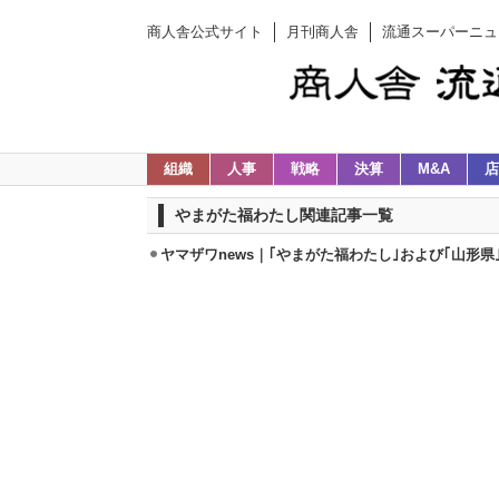
商人舎公式サイト
月刊商人舎
流通スーパーニュ
組織
人事
戦略
決算
M&A
店
やまがた福わたし関連記事一覧
ヤマザワnews｜｢やまがた福わたし｣および｢山形県｣