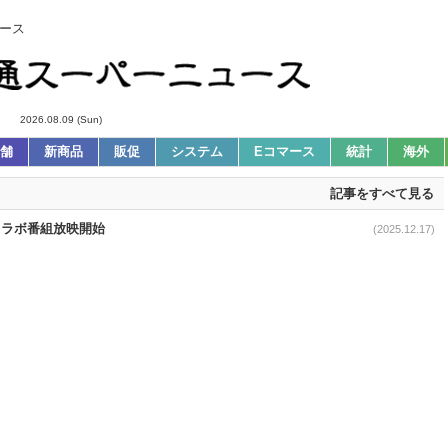
ース
2026.08.09 (Sun)
舗
新商品
販促
システム
Eコマース
統計
海外
記事をすべて見る
コラボ番組放映開始
(2025.12.17)