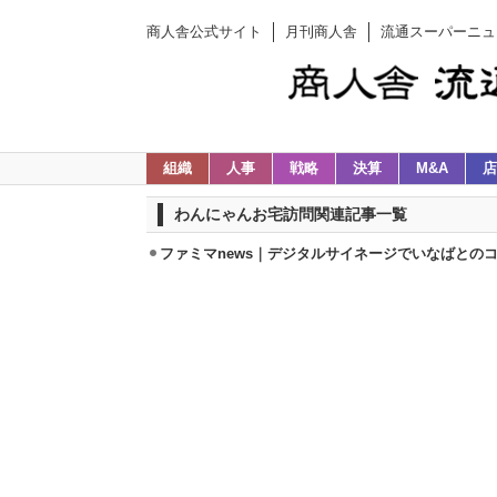
商人舎公式サイト
月刊商人舎
流通スーパーニュ
組織
人事
戦略
決算
M&A
店
わんにゃんお宅訪問関連記事一覧
ファミマnews｜デジタルサイネージでいなばとの