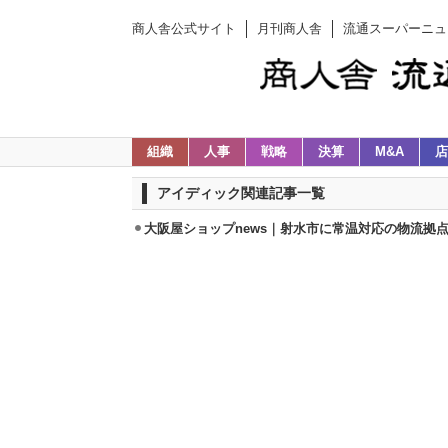
商人舎公式サイト
月刊商人舎
流通スーパーニュ
組織
人事
戦略
決算
M&A
店
アイディック関連記事一覧
大阪屋ショップnews｜射水市に常温対応の物流拠