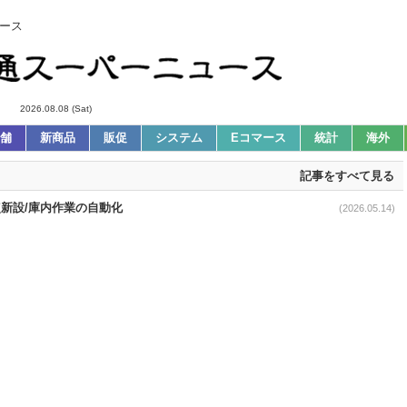
ース
2026.08.08 (Sat)
舗
新商品
販促
システム
Eコマース
統計
海外
記事をすべて見る
点新設/庫内作業の自動化
(2026.05.14)