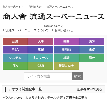
商人舎公式サイト
月刊商人舎
流通スーパーニュース
2026.08.06 (Thu)
流通スーパーニュースについて
お問い合わせ
組織
人事
戦略
決算
M&A
店舗
新商品
販促
システム
Eコマース
統計
海外
月次
CSR
新型コロナ
アオウミ関連記事一覧
記事をすべて見る
ツルハnews｜カタリナ社のリテールメディア網を全店導入