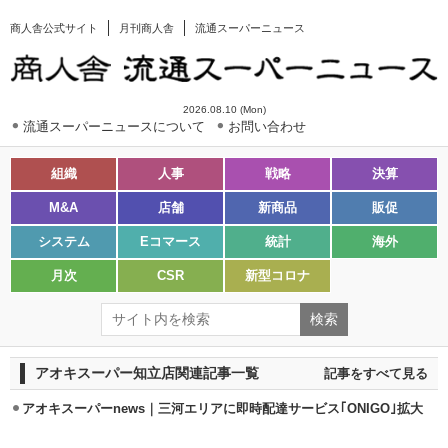
商人舎公式サイト
月刊商人舎
流通スーパーニュース
2026.08.10 (Mon)
流通スーパーニュースについて
お問い合わせ
組織
人事
戦略
決算
M&A
店舗
新商品
販促
システム
Eコマース
統計
海外
月次
CSR
新型コロナ
アオキスーパー知立店関連記事一覧
記事をすべて見る
アオキスーパーnews｜三河エリアに即時配達サービス｢ONIGO｣拡大