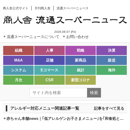
商人舎公式サイト
月刊商人舎
流通スーパーニュース
2026.08.07 (Fri)
流通スーパーニュースについて
お問い合わせ
組織
人事
戦略
決算
M&A
店舗
新商品
販促
システム
Eコマース
統計
海外
月次
CSR
新型コロナ
アレルギー対応メニュー関連記事一覧
記事をすべて見る
赤ちゃん本舗news｜｢低アレルゲンお子さまメニュー｣を｢和食処とんでん｣で提供