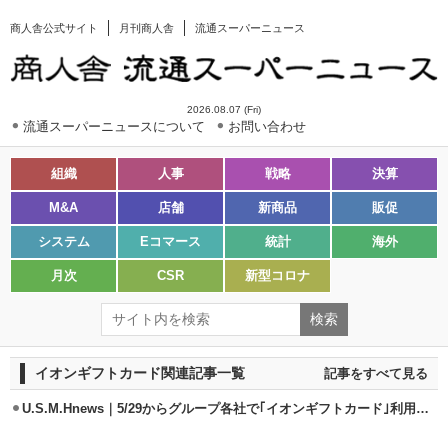
商人舎公式サイト
月刊商人舎
流通スーパーニュース
2026.08.07 (Fri)
流通スーパーニュースについて
お問い合わせ
組織
人事
戦略
決算
M&A
店舗
新商品
販促
システム
Eコマース
統計
海外
月次
CSR
新型コロナ
イオンギフトカード関連記事一覧
記事をすべて見る
U.S.M.Hnews｜5/29からグループ各社で｢イオンギフトカード｣利用可能