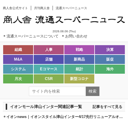
商人舎公式サイト
月刊商人舎
流通スーパーニュース
2026.08.06 (Thu)
流通スーパーニュースについて
お問い合わせ
組織
人事
戦略
決算
M&A
店舗
新商品
販促
システム
Eコマース
統計
海外
月次
CSR
新型コロナ
イオンモール津山インター関連記事一覧
記事をすべて見る
イオンnews｜イオンスタイル津山インター4/17先行リニューアルオープン