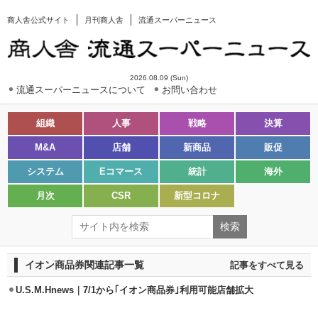
商人舎公式サイト
月刊商人舎
流通スーパーニュース
2026.08.09 (Sun)
流通スーパーニュースについて
お問い合わせ
組織
人事
戦略
決算
M&A
店舗
新商品
販促
システム
Eコマース
統計
海外
月次
CSR
新型コロナ
イオン商品券関連記事一覧
記事をすべて見る
U.S.M.Hnews｜7/1から｢イオン商品券｣利用可能店舗拡大