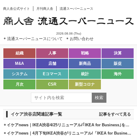
商人舎公式サイト
月刊商人舎
流通スーパーニュース
2026.08.06 (Thu)
流通スーパーニュースについて
お問い合わせ
組織
人事
戦略
決算
M&A
店舗
新商品
販促
システム
Eコマース
統計
海外
月次
CSR
新型コロナ
イケア渋谷店関連記事一覧
記事をすべて見る
イケアnews｜IKEA渋谷4/25リニューアル/｢IKEA for Business｣を集約
イケアnews｜4月下旬IKEA渋谷がリニューアル/「IKEA for Business」も導入