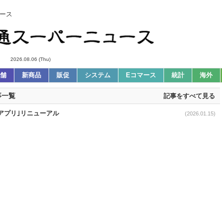
ース
2026.08.06 (Thu)
舗
新商品
販促
システム
Eコマース
統計
海外
事一覧
記事をすべて見る
アプリ｣リニューアル
(2026.01.15)