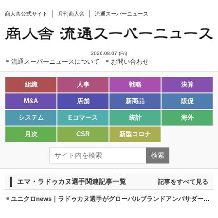
商人舎公式サイト
月刊商人舎
流通スーパーニュース
2026.08.07 (Fri)
流通スーパーニュースについて
お問い合わせ
組織
人事
戦略
決算
M&A
店舗
新商品
販促
システム
Eコマース
統計
海外
月次
CSR
新型コロナ
エマ・ラドゥカヌ選手関連記事一覧
記事をすべて見る
ユニクロnews｜ラドゥカヌ選手がグローバルブランドアンバサダー就任