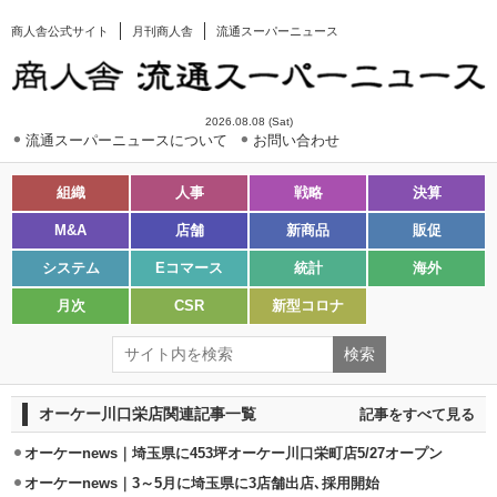
商人舎公式サイト
月刊商人舎
流通スーパーニュース
2026.08.08 (Sat)
流通スーパーニュースについて
お問い合わせ
組織
人事
戦略
決算
M&A
店舗
新商品
販促
システム
Eコマース
統計
海外
月次
CSR
新型コロナ
オーケー川口栄店関連記事一覧
記事をすべて見る
オーケーnews｜埼玉県に453坪オーケー川口栄町店5/27オープン
オーケーnews｜3～5月に埼玉県に3店舗出店､採用開始