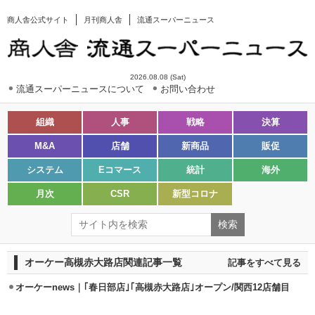
商人舎公式サイト
月刊商人舎
流通スーパーニュース
2026.08.08 (Sat)
流通スーパーニュースについて
お問い合わせ
組織
人事
戦略
決算
M&A
店舗
新商品
販促
システム
Eコマース
統計
海外
月次
CSR
新型コロナ
オーケー高槻赤大路店関連記事一覧
記事をすべて見る
オーケーnews｜｢春日部店｣｢高槻赤大路店｣オープン/関西12店舗目