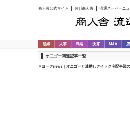
商人舎公式サイト
月刊商人舎
流通スーパーニュ
組織
人事
戦略
決算
M&A
店
オ二ゴー関連記事一覧
ヨークnews｜オニゴーと連携しクイック宅配事業