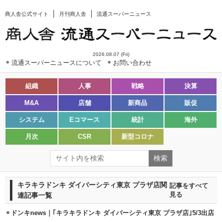
商人舎公式サイト
月刊商人舎
流通スーパーニュース
2026.08.07 (Fri)
流通スーパーニュースについて
お問い合わせ
組織
人事
戦略
決算
M&A
店舗
新商品
販促
システム
Eコマース
統計
海外
月次
CSR
新型コロナ
キラキラドンキ ダイバーシティ東京 プラザ店関
記事をすべて
連記事一覧
見る
ドンキnews｜｢キラキラドンキ ダイバーシティ東京 プラザ店｣5/3出店