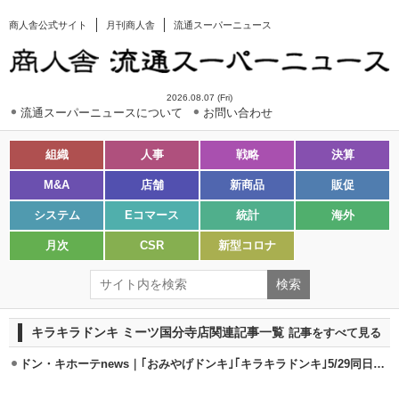
商人舎公式サイト
月刊商人舎
流通スーパーニュース
2026.08.07 (Fri)
流通スーパーニュースについて
お問い合わせ
組織
人事
戦略
決算
M&A
店舗
新商品
販促
システム
Eコマース
統計
海外
月次
CSR
新型コロナ
キラキラドンキ ミーツ国分寺店関連記事一覧
記事をすべて見る
ドン・キホーテnews｜｢おみやげドンキ｣｢キラキラドンキ｣5/29同日オープン