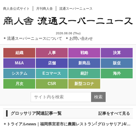
商人舎公式サイト
月刊商人舎
流通スーパーニュース
2026.08.06 (Thu)
流通スーパーニュースについて
お問い合わせ
組織
人事
戦略
決算
M&A
店舗
新商品
販促
システム
Eコマース
統計
海外
月次
CSR
新型コロナ
グロッサリア関連記事一覧
記事をすべて見る
トライアルnews｜福岡県宮若市に農園レストラン｢グロッサリア｣4/20開設