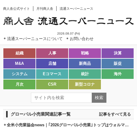
商人舎公式サイト
月刊商人舎
流通スーパーニュース
2026.08.07 (Fri)
流通スーパーニュースについて
お問い合わせ
組織
人事
戦略
決算
M&A
店舗
新商品
販促
システム
Eコマース
統計
海外
月次
CSR
新型コロナ
グローバル小売業関連記事一覧
記事をすべて見る
全米小売業協会news｜｢2026グローバル小売業｣トップはウォルマート