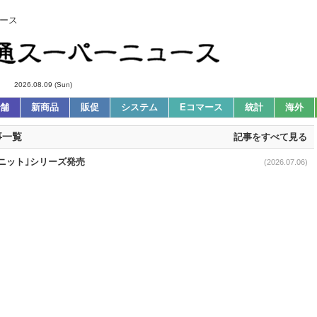
ース
2026.08.09 (Sun)
舗
新商品
販促
システム
Eコマース
統計
海外
事一覧
記事をすべて見る
みニット｣シリーズ発売
(2026.07.06)