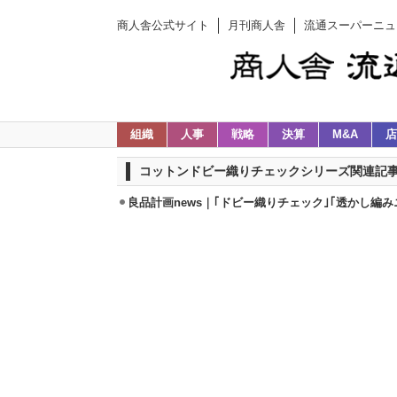
商人舎公式サイト
月刊商人舎
流通スーパーニュ
組織
人事
戦略
決算
M&A
店
コットンドビー織りチェックシリーズ関連記
良品計画news｜｢ドビー織りチェック｣｢透かし編