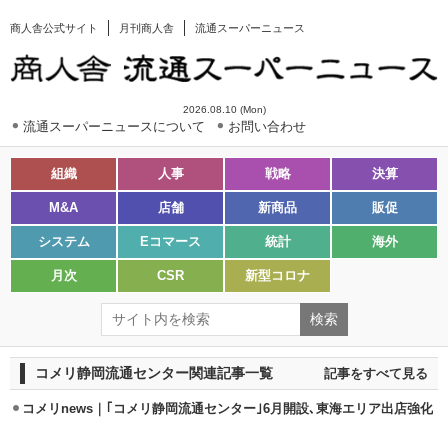
商人舎公式サイト
月刊商人舎
流通スーパーニュース
2026.08.10 (Mon)
流通スーパーニュースについて
お問い合わせ
組織
人事
戦略
決算
M&A
店舗
新商品
販促
システム
Eコマース
統計
海外
月次
CSR
新型コロナ
コメリ静岡流通センター関連記事一覧
記事をすべて見る
コメリnews｜｢コメリ静岡流通センター｣6月開設､東海エリア出店強化