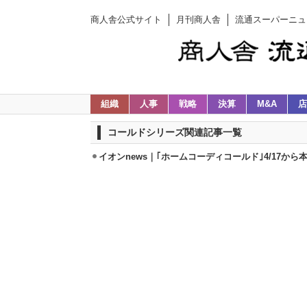
商人舎公式サイト
月刊商人舎
流通スーパーニュ
組織
人事
戦略
決算
M&A
店
コールドシリーズ関連記事一覧
イオンnews｜｢ホームコーディコールド｣4/17から