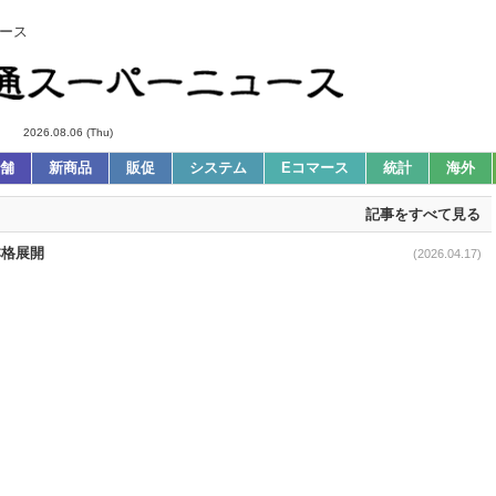
ース
2026.08.06 (Thu)
舗
新商品
販促
システム
Eコマース
統計
海外
記事をすべて見る
本格展開
(2026.04.17)