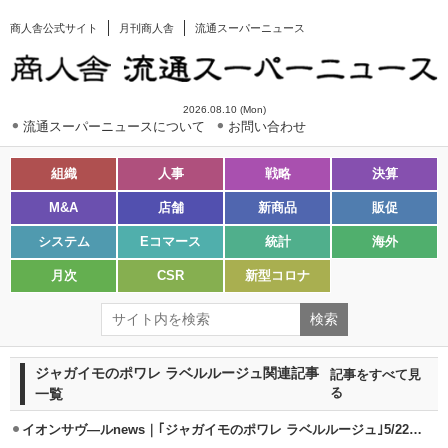
商人舎公式サイト
月刊商人舎
流通スーパーニュース
2026.08.10 (Mon)
流通スーパーニュースについて
お問い合わせ
組織
人事
戦略
決算
M&A
店舗
新商品
販促
システム
Eコマース
統計
海外
月次
CSR
新型コロナ
ジャガイモのポワレ ラベルルージュ関連記事
記事をすべて見
一覧
る
イオンサヴ―ルnews｜｢ジャガイモのポワレ ラベルルージュ｣5/22発売