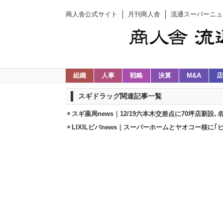
商人舎公式サイト
月刊商人舎
流通スーパーニュ
組織
人事
戦略
決算
M&A
店
スギドラッグ関連記事一覧
スギ薬局news｜12/19六本木交差点に70坪店新設
LIXILビバnews｜スーパーホームとヤオコー核に｢ビ