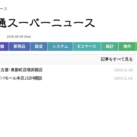
ース
2026.08.08 (Sat)
舗
新商品
販促
システム
Eコマース
統計
海外
記事をすべて見る
､名古屋･東新町店増床開店
(2019.12.19)
バモール本庄｣12/4開設
(2019.11.14)