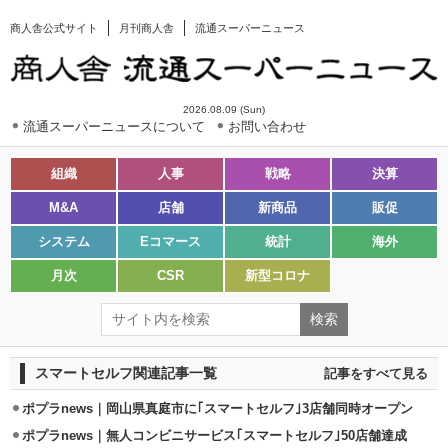
商人舎公式サイト
月刊商人舎
流通スーパーニュース
2026.08.09 (Sun)
流通スーパーニュースについて
お問い合わせ
組織
人事
戦略
決算
M&A
店舗
新商品
販促
システム
Eコマース
統計
海外
月次
CSR
新型コロナ
スマートセルフ関連記事一覧
記事をすべて見る
ポプラnews｜岡山県真庭市に｢スマートセルフ｣3店舗同時オープン
ポプラnews｜無人コンビニサービス｢スマートセルフ｣50店舗達成