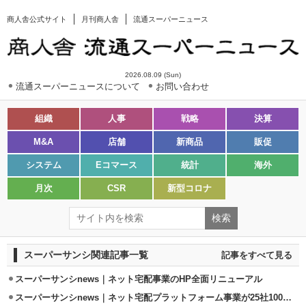
商人舎公式サイト
月刊商人舎
流通スーパーニュース
2026.08.09 (Sun)
流通スーパーニュースについて
お問い合わせ
組織
人事
戦略
決算
M&A
店舗
新商品
販促
システム
Eコマース
統計
海外
月次
CSR
新型コロナ
スーパーサンシ関連記事一覧
記事をすべて見る
スーパーサンシnews｜ネット宅配事業のHP全面リニューアル
スーパーサンシnews｜ネット宅配プラットフォーム事業が25社100店舗を達成