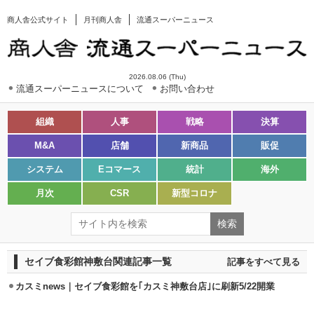
商人舎公式サイト
月刊商人舎
流通スーパーニュース
2026.08.06 (Thu)
流通スーパーニュースについて
お問い合わせ
組織
人事
戦略
決算
M&A
店舗
新商品
販促
システム
Eコマース
統計
海外
月次
CSR
新型コロナ
セイブ食彩館神敷台関連記事一覧
記事をすべて見る
カスミnews｜セイブ食彩館を｢カスミ神敷台店｣に刷新5/22開業