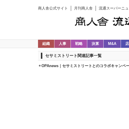
商人舎公式サイト
月刊商人舎
流通スーパーニュ
組織
人事
戦略
決算
M&A
店
セサミストリート関連記事一覧
OPAnews｜セサミストリートとのコラボキャンペーン1