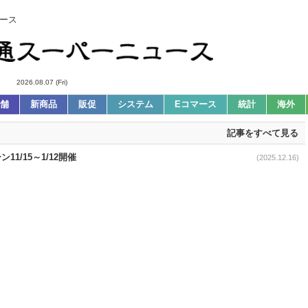
ース
2026.08.07 (Fri)
舗
新商品
販促
システム
Eコマース
統計
海外
記事をすべて見る
1/15～1/12開催
(2025.12.16)