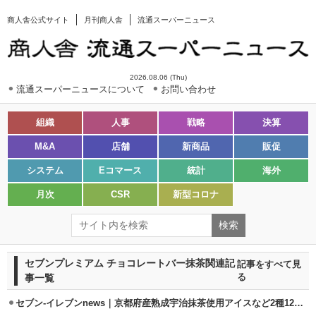
商人舎公式サイト
月刊商人舎
流通スーパーニュース
2026.08.06 (Thu)
流通スーパーニュースについて
お問い合わせ
組織
人事
戦略
決算
M&A
店舗
新商品
販促
システム
Eコマース
統計
海外
月次
CSR
新型コロナ
セブンプレミアム チョコレートバー抹茶関連記
記事をすべて見
事一覧
る
セブン-イレブンnews｜京都府産熟成宇治抹茶使用アイスなど2種12/9発売