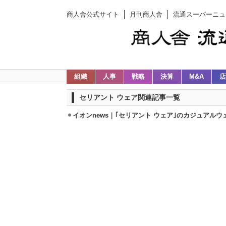
商人舎公式サイト
月刊商人舎
流通スーパーニュ
組織
人事
戦略
決算
M&A
店
セリアント ウェア関連記事一覧
イオンnews｜｢セリアント ウェア｣のカジュアルウェア4