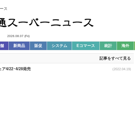
ース
2026.08.07 (Fri)
舗
新商品
販促
システム
Eコマース
統計
海外
記事をすべて見る
/22･4/28発売
(2022.04.19)