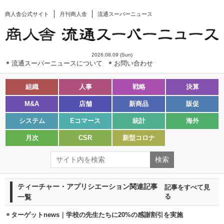
商人舎公式サイト
月刊商人舎
流通スーパーニュース
2026.08.09 (Sun)
流通スーパーニュースについて
お問い合わせ
組織
人事
戦略
決算
M&A
店舗
新商品
販促
システム
Eコマース
統計
海外
月次
CSR
新型コロナ
ティーチャー・アプリシエーション関連記事
記事をすべて見
一覧
る
ターゲットnews｜学校の先生たちに20%の感謝割引を実施