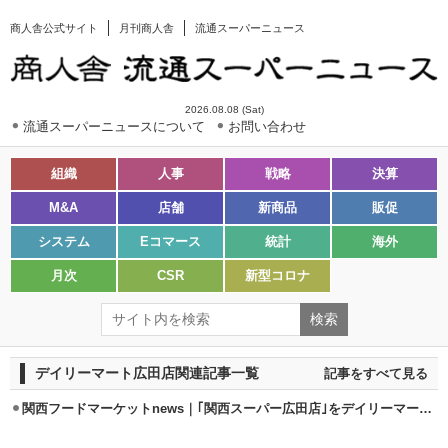
商人舎公式サイト
月刊商人舎
流通スーパーニュース
2026.08.08 (Sat)
流通スーパーニュースについて
お問い合わせ
組織
人事
戦略
決算
M&A
店舗
新商品
販促
システム
Eコマース
統計
海外
月次
CSR
新型コロナ
デイリーマート広田店関連記事一覧
記事をすべて見る
関西フードマーケットnews｜｢関西スーパー広田店｣をデイリーマートに6/13転換