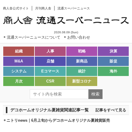
商人舎公式サイト
月刊商人舎
流通スーパーニュース
2026.08.09 (Sun)
流通スーパーニュースについて
お問い合わせ
組織
人事
戦略
決算
M&A
店舗
新商品
販促
システム
Eコマース
統計
海外
月次
CSR
新型コロナ
デコホームオリジナル夏雑貨関連記事一覧
記事をすべて見る
ニトリnews｜6月上旬からデコホームオリジナル夏雑貨販売