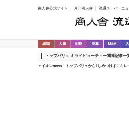
商人舎公式サイト
月刊商人舎
流通スーパーニュ
組織
人事
戦略
決算
M&A
店
トップバリュ ミライビューティー関連記事一
イオンnews｜トップバリュから｢しめつけずにキレ