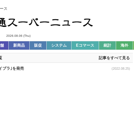
ース
2026.08.06 (Thu)
舗
新商品
販促
システム
Eコマース
統計
海外
覧
記事をすべて見る
イブラ｣を発売
(2022.08.25)