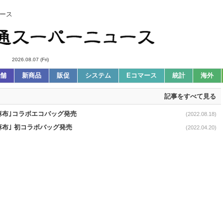
ース
2026.08.07 (Fri)
舗
新商品
販促
システム
Eコマース
統計
海外
記事をすべて見る
ル麻布｣コラボエコバッグ発売
(2022.08.18)
麻布｣ 初コラボバッグ発売
(2022.04.20)