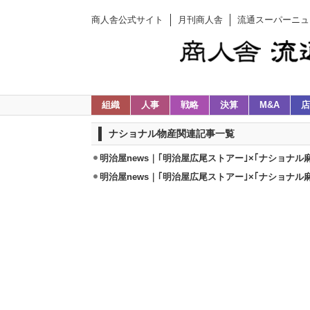
商人舎公式サイト
月刊商人舎
流通スーパーニュ
組織
人事
戦略
決算
M&A
店
ナショナル物産関連記事一覧
明治屋news｜｢明治屋広尾ストアー｣×｢ナショナ
明治屋news｜｢明治屋広尾ストアー｣×｢ナショナル