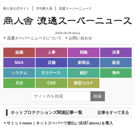
商人舎公式サイト
月刊商人舎
流通スーパーニュース
2026.08.09 (Sun)
流通スーパーニュースについて
お問い合わせ
組織
人事
戦略
決算
M&A
店舗
新商品
販促
システム
Eコマース
統計
海外
月次
CSR
新型コロナ
ネットプロテクションズ関連記事一覧
記事をすべて見る
サミットnews｜ネットスーパーで後払い決済｢atone｣を導入