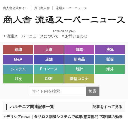
商人舎公式サイト
月刊商人舎
流通スーパーニュース
2026.08.08 (Sat)
流通スーパーニュースについて
お問い合わせ
組織
人事
戦略
決算
M&A
店舗
新商品
販促
システム
Eコマース
統計
海外
月次
CSR
新型コロナ
ハルモニア関連記事一覧
記事をすべて見る
デリシアnews｜食品ロス削減システムで成果/惣菜部門で3割減の効果