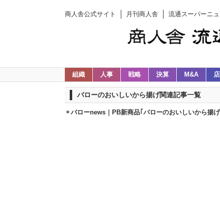
商人舎公式サイト
月刊商人舎
流通スーパーニュ
組織
人事
戦略
決算
M&A
店
バローのおいしいから揚げ関連記事一覧
バローnews｜PB新商品｢バローのおいしいから揚げ｣1